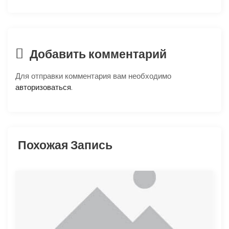
ц
и
я
Добавить комментарий
п
Для отправки комментария вам необходимо
авторизоваться
.
о
з
Похожая Запись
а
п
и
с