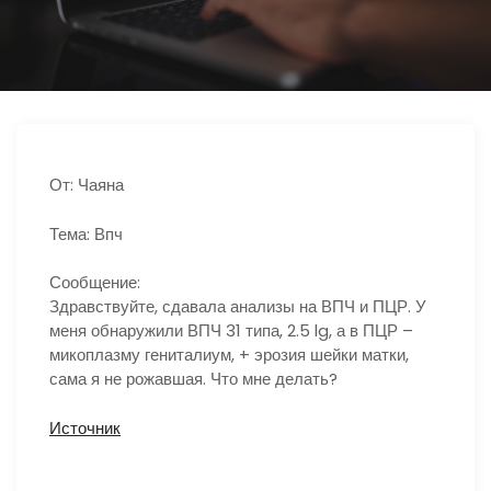
ю
От: Чаяна
Тема: Впч
Сообщение:
Здравствуйте, сдавала анализы на ВПЧ и ПЦР. У
меня обнаружили ВПЧ 31 типа, 2.5 lg, а в ПЦР –
микоплазму гениталиум, + эрозия шейки матки,
сама я не рожавшая. Что мне делать?
Источник