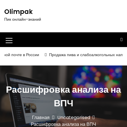
П
е
Olimpak
р
Пик онлайн-знаний
е
й
т
и
И
к
к
с
 почте в России
Продажа пива и слабоалкогольных напитков в
о
о
д
н
е
р
к
ж
Расшифровка анализа на
а
и
м
м
ВПЧ
о
е
м
у
н
Главная
Uncategorised
Расшифровка анализа на ВПЧ