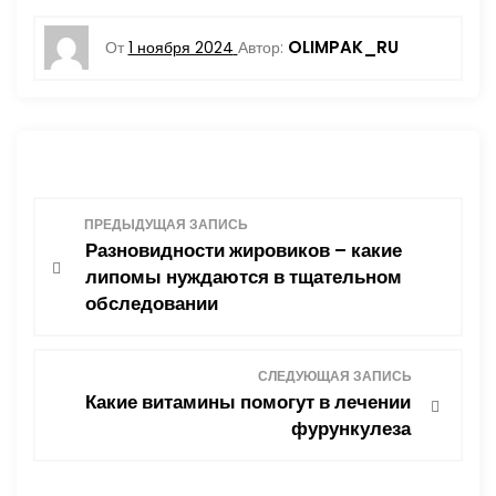
OLIMPAK_RU
От
1 ноября 2024
Автор:
Н
ПРЕДЫДУЩАЯ ЗАПИСЬ
Разновидности жировиков – какие
а
липомы нуждаются в тщательном
обследовании
в
и
СЛЕДУЮЩАЯ ЗАПИСЬ
Какие витамины помогут в лечении
г
фурункулеза
а