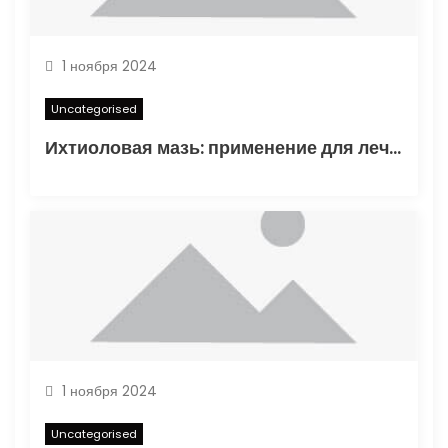
я
м
1 ноября 2024
Uncategorised
Ихтиоловая мазь: применение для лечения фурункулов
1 ноября 2024
Uncategorised