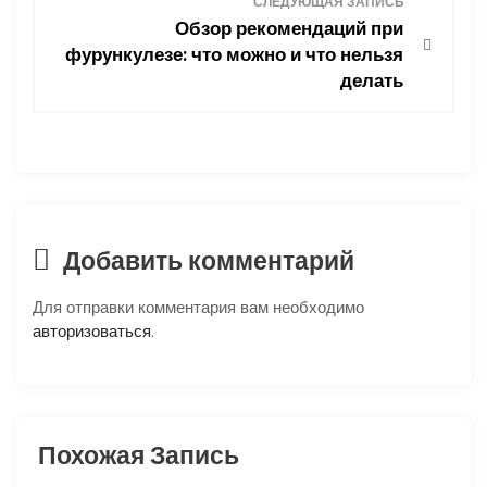
СЛЕДУЮЩАЯ ЗАПИСЬ
и
Обзор рекомендаций при
фурункулезе: что можно и что нельзя
г
делать
а
ц
и
я
Добавить комментарий
п
Для отправки комментария вам необходимо
авторизоваться
.
о
з
Похожая Запись
а