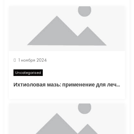
п
и
с
я
м
1 ноября 2024
Uncategorised
Ихтиоловая мазь: применение для лечения фурункулов