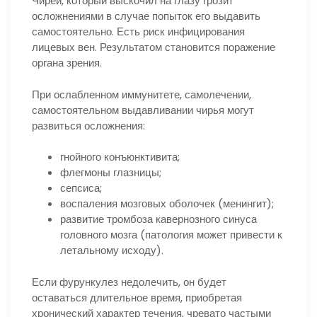
Чирей, который выскочил на глазу грозит
осложнениями в случае попыток его выдавить
самостоятельно. Есть риск инфицирования
лицевых вен. Результатом становится поражение
органа зрения.
При ослабленном иммунитете, самолечении,
самостоятельном выдавливании чирья могут
развиться осложнения:
гнойного конъюнктивита;
флегмоны глазницы;
сепсиса;
воспаления мозговых оболочек (менингит);
развитие тромбоза кавернозного синуса
головного мозга (патология может привести к
летальному исходу).
Если фурункулез недолечить, он будет
оставаться длительное время, приобретая
хронический характер течения, чревато частыми