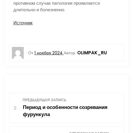
противном случае патология проявляется
длительно и болезненно.
Источник
OLIMPAK_RU
От
1 ноября 2024
Автор:
Н
ПРЕДЫДУЩАЯ ЗАПИСЬ
Период и особенности созревания
а
фурункула
в