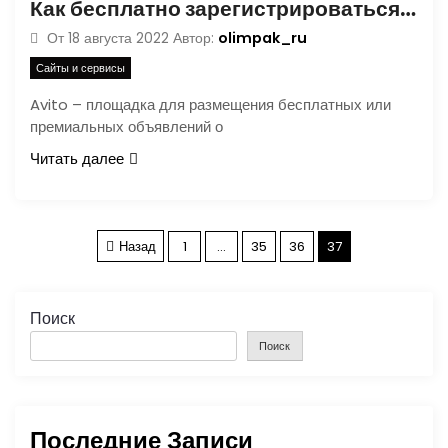
Как бесплатно зарегистрироваться на Авито и подать объявление без электронной почты
olimpak_ru
От
18 августа 2022
Автор:
Сайты и сервисы
Avito – площадка для размещения бесплатных или
премиальных объявлений о
Читать далее
П
Назад
1
…
35
36
37
а
Поиск
г
Поиск
и
н
Последние Записи