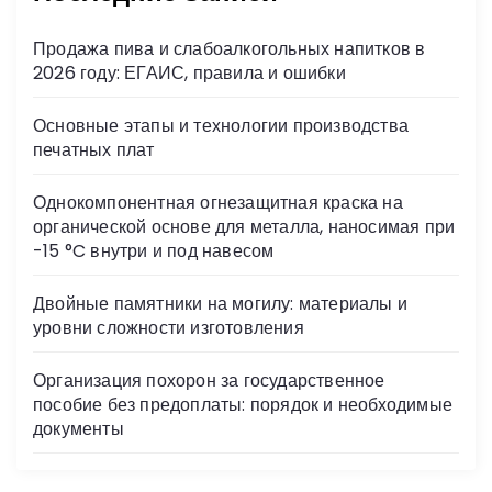
а
Продажа пива и слабоалкогольных напитков в
ц
2026 году: ЕГАИС, правила и ошибки
и
Основные этапы и технологии производства
печатных плат
я
Однокомпонентная огнезащитная краска на
з
органической основе для металла, наносимая при
-15 °C внутри и под навесом
а
Двойные памятники на могилу: материалы и
п
уровни сложности изготовления
и
Организация похорон за государственное
пособие без предоплаты: порядок и необходимые
с
документы
е