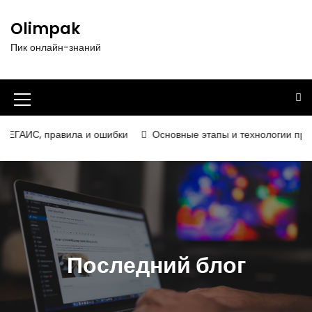
П
е
Olimpak
р
Пик онлайн-знаний
е
й
т
и
И
к
к
с
 правила и ошибки
Основные этапы и технологии производства
о
о
д
н
е
р
к
ж
а
и
м
м
о
Последний блог
е
м
у
н