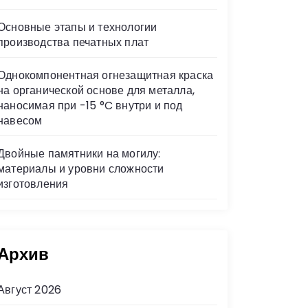
Основные этапы и технологии
производства печатных плат
Однокомпонентная огнезащитная краска
на органической основе для металла,
наносимая при -15 °C внутри и под
навесом
Двойные памятники на могилу:
материалы и уровни сложности
изготовления
Архив
Август 2026