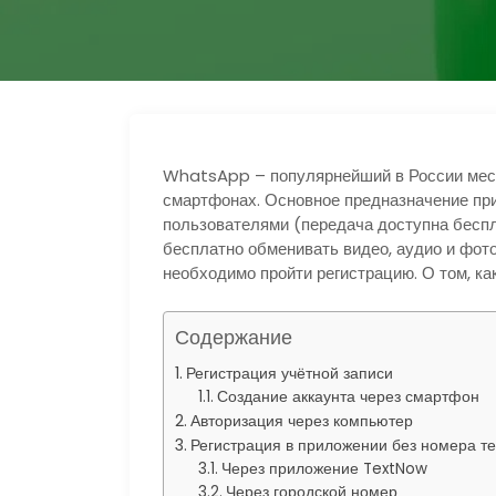
р
l
а
a
в
s
и
s
т
n
WhatsApp – популярнейший в России мес
ь
смартфонах. Основное предназначение пр
i
пользователями (передача доступна беспл
k
бесплатно обменивать видео, аудио и фот
необходимо пройти регистрацию. О том, как
i
Содержание
Регистрация учётной записи
Создание аккаунта через смартфон
Авторизация через компьютер
Регистрация в приложении без номера т
Через приложение TextNow
Через городской номер