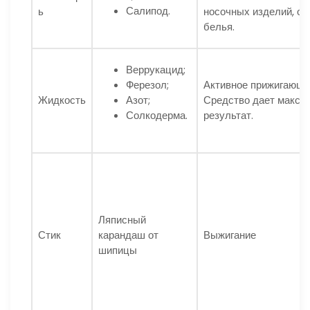
Салипод.
ь
носочных изделий, об
белья.
Веррукацид;
Ферезол;
Активное прижигающе
Жидкость
Азот;
Средство дает макси
Солкодерма.
результат.
Ляписный
Стик
карандаш от
Выжигание
шипицы