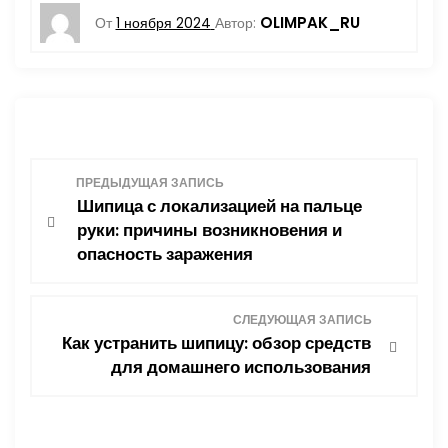
OLIMPAK_RU
От
1 ноября 2024
Автор:
Н
ПРЕДЫДУЩАЯ ЗАПИСЬ
Шипица с локализацией на пальце
а
руки: причины возникновения и
опасность заражения
в
и
СЛЕДУЮЩАЯ ЗАПИСЬ
Как устранить шипицу: обзор средств
г
для домашнего использования
а