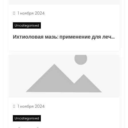
я
м
1 ноября 2024
Uncategorised
Ихтиоловая мазь: применение для лечения фурункулов
1 ноября 2024
Uncategorised