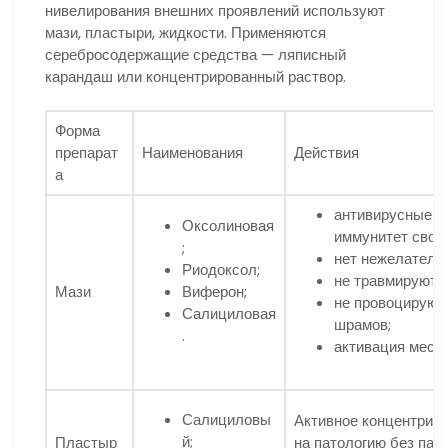
нивелирования внешних проявлений используют
мази, пластыри, жидкости. Применяются
серебросодержащие средства — ляписный
карандаш или концентрированный раствор.
Форма
препарат
Наименования
Действия
а
антивирусные 
Оксолиновая
иммунитет свойс
;
нет нежелатель
Риодоксол;
не травмируют з
Мази
Виферон;
не провоцируют
Салициловая
шрамов;
.
активация местн
Салициловы
Активное концентрир
й;
Пластыр
на патологию без пач