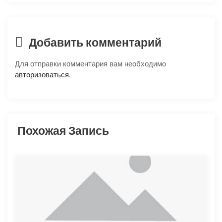
ц
и
я
Добавить комментарий
п
Для отправки комментария вам необходимо
авторизоваться
.
о
з
Похожая Запись
а
п
и
с