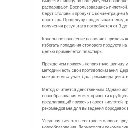
Вывести шипицу на ноге уксусом позволяе
распаривают. Воспользовавшись пипеткой, 
берут столовый продукт с концентрацией 
пластырь. Процедуру проделывают ежедневн
получения результата потребуется от 3 до 
Капельное нанесение позволяет прижечь к
избегать попадания столового продукта на
целью применяется пластырь.
Прежде чем прижечь неприятную шипицу ук
методики есть свои противопоказания. Дер
конкретном случае. Даст рекомендации от
Метод считается действенным. Однако ис
новообразования может привести к рубцев
предлагающий прижечь нарост кислотой, г
рекомендована для выведения бородавок в
Уксусная кислота в составе столового про
новообразования. Дерматологи рекомендую