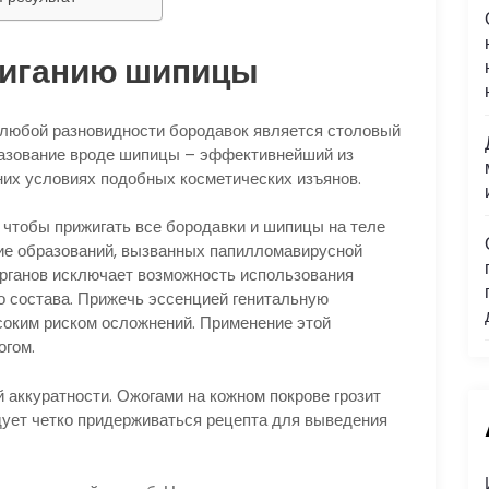
жиганию шипицы
любой разновидности бородавок является столовый
разование вроде шипицы – эффективнейший из
их условиях подобных косметических изъянов.
 чтобы прижигать все бородавки и шипицы на теле
ие образований, вызванных папилломавирусной
рганов исключает возможность использования
о состава. Прижечь эссенцией генитальную
соким риском осложнений. Применение этой
огом.
аккуратности. Ожогами на кожном покрове грозит
ует четко придерживаться рецепта для выведения