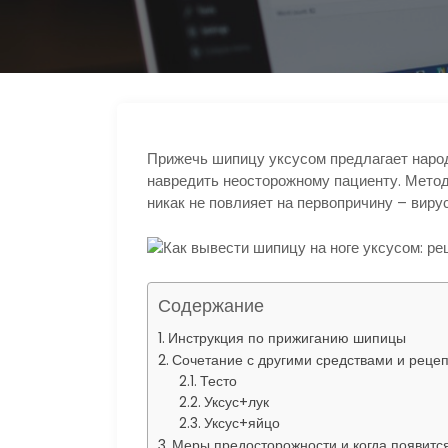
р
l
а
a
в
s
и
s
т
n
Прижечь шипицу уксусом предлагает наро
ь
навредить неосторожному пациенту. Метод
i
никак не повлияет на первопричину – виру
k
i
Содержание
Инструкция по прижиганию шипицы
Сочетание с другими средствами и рецеп
Тесто
Уксус+лук
Уксус+яйцо
Меры предосторожности и когда появится