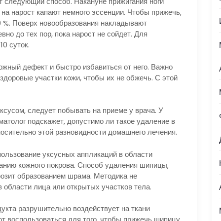
т следующий способ. Накануне прижигания ноги
на нарост капают немного эссенции. Чтобы прижечь,
9 %. Поверх новообразования накладывают
о до тех пор, пока нарост не сойдет. Для
10 суток.
ожный дефект и быстро избавиться от него. Важно
 здоровые участки кожи, чтобы их не обжечь. С этой
сусом, следует побывать на приеме у врача. У
матолог подскажет, допустимо ли такое удаление в
носительно этой разновидности домашнего лечения.
пользование уксусных аппликаций в области
анию кожного покрова. Способ удаления шипицы,
розит образованием шрама. Методика не
 области лица или открытых участков тела.
дукта разрушительно воздействует на ткани
т воспользоваться для того, чтобы прижечь шипицу,