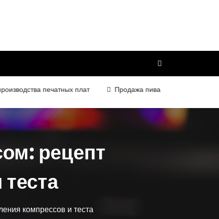
изводства печатных плат
Продажа пива и слабоалкогольных
сом: рецепт
 теста
ления компрессов и теста