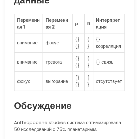
данные
Переменн
Переменн
Интерпрет
ρ
n
ая 1
ая 2
ация
{}.
{
{}
внимание
фокус
{}
}
корреляция
{}.
{
внимание
тревога
{} связь
{}
}
{}.
{
фокус
выгорание
отсутствует
{}
}
Обсуждение
Anthropocene studies система оптимизировала
50 исследований с 75% планетарным.