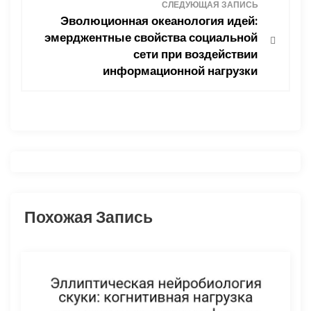
и
СЛЕДУЮЩАЯ ЗАПИСЬ
Эволюционная океанология идей:
г
эмерджентные свойства социальной
сети при воздействии
а
информационной нагрузки
ц
и
я
п
о
Похожая Запись
з
а