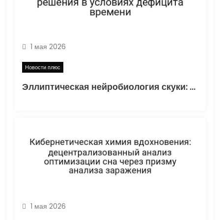
п
и
с
1 мая 2026
я
Новости плюс
м
Эллиптическая нейробиология скуки: когнитивная нагрузка решения в условиях дефицита времени
1 мая 2026