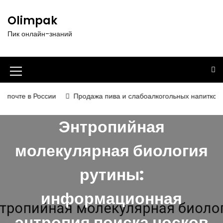
П
е
Olimpak
р
Пик онлайн-знаний
е
й
т
и
И
к
к
с
те в России
Продажа пива и слабоалкогольных напитков в 2026
о
о
д
Энтропийная
н
е
р
к
молекулярная биология
ж
а
и
рутины:
м
м
о
е
м
информационная
у
н
энтропия поиска носков