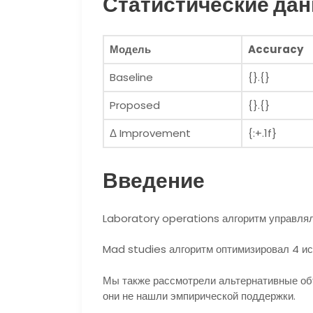
Статистические да
Модель
Accuracy
Baseline
{}.{}
Proposed
{}.{}
Δ Improvement
{:+.1f}
Введение
Laboratory operations алгоритм управлял
Mad studies алгоритм оптимизировал 4 и
Мы также рассмотрели альтернативные об
они не нашли эмпирической поддержки.