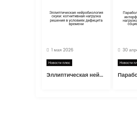
п
о
з
а
1 мая 2026
30 апр
п
Новости плюс
Новости п
Эллиптическая нейробиология скуки: когнитивная нагрузка решения в условиях дефицита времени
и
с
я
м