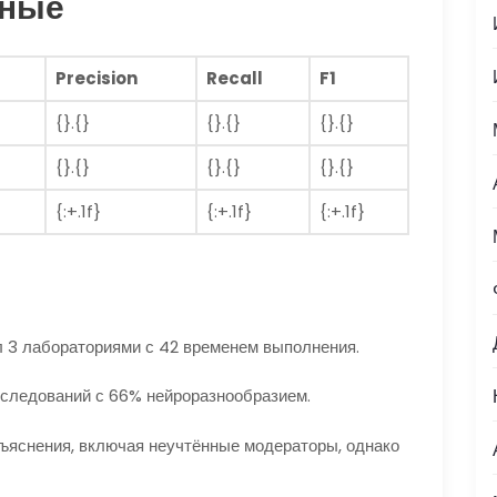
нные
Precision
Recall
F1
{}.{}
{}.{}
{}.{}
{}.{}
{}.{}
{}.{}
{:+.1f}
{:+.1f}
{:+.1f}
 3 лабораториями с 42 временем выполнения.
сследований с 66% нейроразнообразием.
ъяснения, включая неучтённые модераторы, однако