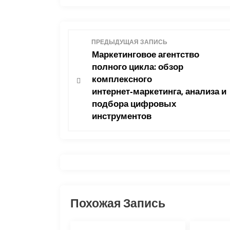
Н
ПРЕДЫДУЩАЯ ЗАПИСЬ
Маркетинговое агентство
а
полного цикла: обзор
комплексного
в
интернет‑маркетинга, анализа и
подбора цифровых
и
инструментов
г
а
ц
и
Похожая Запись
я