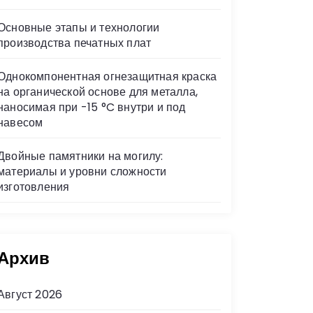
Основные этапы и технологии
производства печатных плат
Однокомпонентная огнезащитная краска
на органической основе для металла,
наносимая при -15 °C внутри и под
навесом
Двойные памятники на могилу:
материалы и уровни сложности
изготовления
Архив
Август 2026