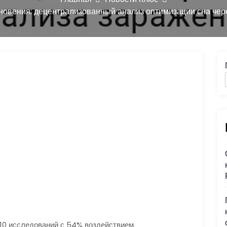
новения: децентрализованный анализ оптимизации сна чер
10 исследований с 54% воздействием.