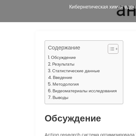
р
Кибернетическая химия вдох
l
а
a
в
s
и
s
т
Содержание
n
ь
i
Обсуждение
Результаты
k
Статистические данные
i
Введение
Методология
Видеоматериалы исследования
Выводы
Обсуждение
Action research система оптимизировала 