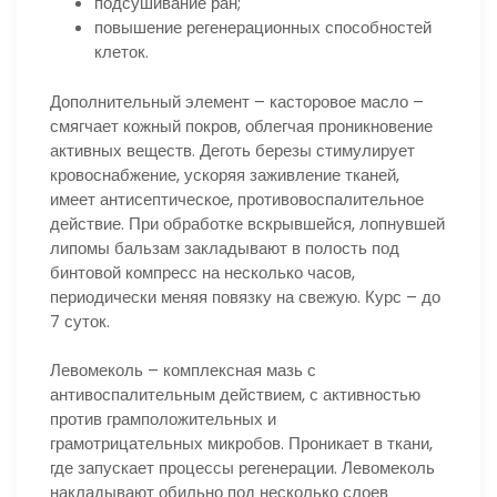
подсушивание ран;
повышение регенерационных способностей
клеток.
Дополнительный элемент – касторовое масло –
смягчает кожный покров, облегчая проникновение
активных веществ. Деготь березы стимулирует
кровоснабжение, ускоряя заживление тканей,
имеет антисептическое, противовоспалительное
действие. При обработке вскрывшейся, лопнувшей
липомы бальзам закладывают в полость под
бинтовой компресс на несколько часов,
периодически меняя повязку на свежую. Курс – до
7 суток.
Левомеколь – комплексная мазь с
антивоспалительным действием, с активностью
против грамположительных и
грамотрицательных микробов. Проникает в ткани,
где запускает процессы регенерации. Левомеколь
накладывают обильно под несколько слоев