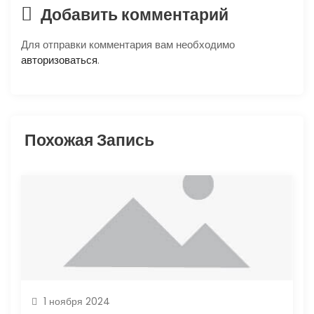
и
Добавить комментарий
я
Для отправки комментария вам необходимо
п
авторизоваться
.
о
з
Похожая Запись
а
п
и
с
я
1 ноября 2024