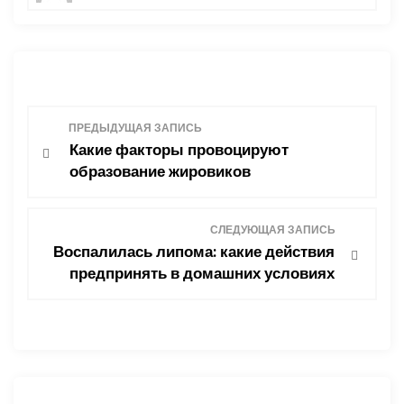
Н
ПРЕДЫДУЩАЯ ЗАПИСЬ
Какие факторы провоцируют
а
образование жировиков
в
СЛЕДУЮЩАЯ ЗАПИСЬ
и
Воспалилась липома: какие действия
предпринять в домашних условиях
г
а
ц