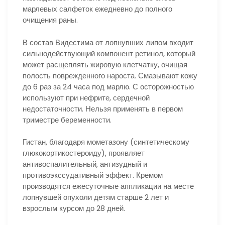
марлевых салфеток ежедневно до полного
очищения раны.
В состав Видестима от лопнувших липом входит
сильнодействующий компонент ретинол, который
может расщеплять жировую клетчатку, очищая
полость поврежденного нароста. Смазывают кожу
до 6 раз за 24 часа под марлю. С осторожностью
используют при нефрите, сердечной
недостаточности. Нельзя применять в первом
триместре беременности.
Гистан, благодаря мометазону (синтетическому
глюкокортикостероиду), проявляет
антивоспалительный, антизудный и
противоэкссудативный эффект. Кремом
производятся ежесуточные аппликации на месте
лопнувшей опухоли детям старше 2 лет и
взрослым курсом до 28 дней.