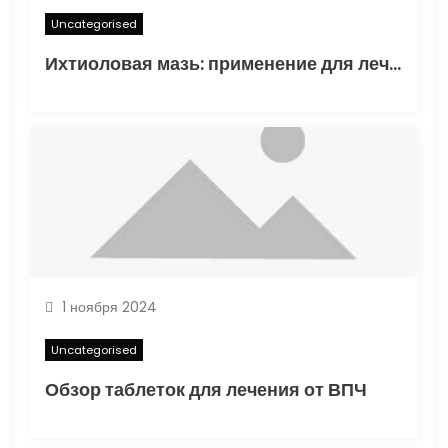
м
Uncategorised
Ихтиоловая мазь: применение для лечения фурункулов
1 ноября 2024
Uncategorised
Обзор таблеток для лечения от ВПЧ