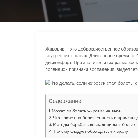
р
l
а
a
в
s
и
s
т
n
Жировик – это доброкачественное образова
ь
внутренних органах. Длительное время не
i
дискомфорт. При значительных размерах м
k
появились признаки воспаления, выделяетс
i
Содержание
Может ли болеть жировик на теле
Что влияет на болезненность и причины
Методы борьбы с воспалением и болью
Почему следует обращаться к врачу