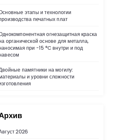
Основные этапы и технологии
производства печатных плат
Однокомпонентная огнезащитная краска
на органической основе для металла,
наносимая при -15 °C внутри и под
навесом
Двойные памятники на могилу:
материалы и уровни сложности
изготовления
Архив
Август 2026