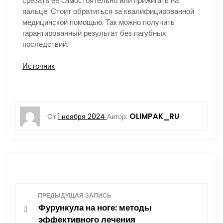
срезать ее самостоятельно или прижигать на
пальце. Стоит обратиться за квалифицированной
медицинской помощью. Так можно получить
гарантированный результат без пагубных
последствий.
Источник
OLIMPAK_RU
От
1 ноября 2024
Автор:
Н
ПРЕДЫДУЩАЯ ЗАПИСЬ
Фурункула на ноге: методы
а
эффективного лечения