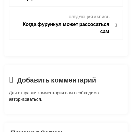
в
СЛЕДУЮЩАЯ ЗАПИСЬ
и
Когда фурункул может рассосаться
сам
г
а
ц
и
Добавить комментарий
я
Для отправки комментария вам необходимо
п
авторизоваться
.
о
з