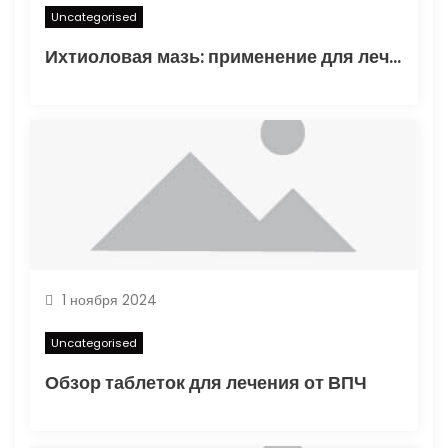
м
Uncategorised
Ихтиоловая мазь: применение для лечения фурункулов
1 ноября 2024
Uncategorised
Обзор таблеток для лечения от ВПЧ