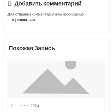
Добавить комментарий
я
Для отправки комментария вам необходимо
п
авторизоваться
.
о
з
Похожая Запись
а
п
и
с
я
1 ноября 2024