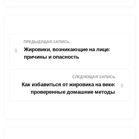
Н
ПРЕДЫДУЩАЯ ЗАПИСЬ
Жировики, возникающие на лице:
а
причины и опасность
в
СЛЕДУЮЩАЯ ЗАПИСЬ
и
Как избавиться от жировика на веке:
проверенные домашние методы
г
а
ц
и