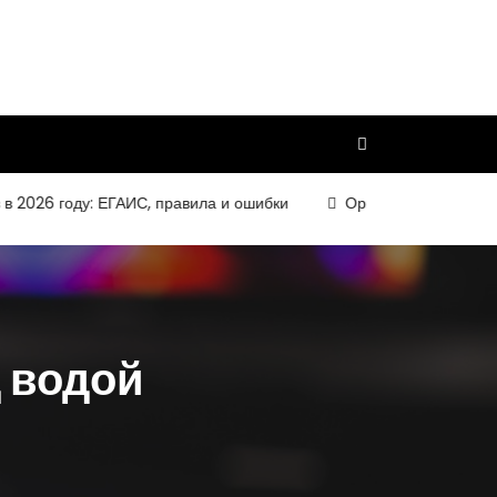
6 году: ЕГАИС, правила и ошибки
Организация и требования
 водой