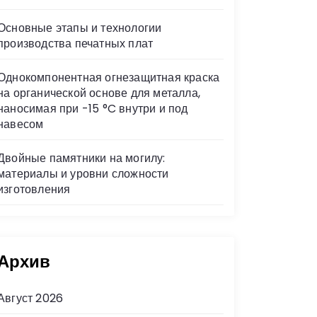
Основные этапы и технологии
производства печатных плат
Однокомпонентная огнезащитная краска
на органической основе для металла,
наносимая при -15 °C внутри и под
навесом
Двойные памятники на могилу:
материалы и уровни сложности
изготовления
Архив
Август 2026