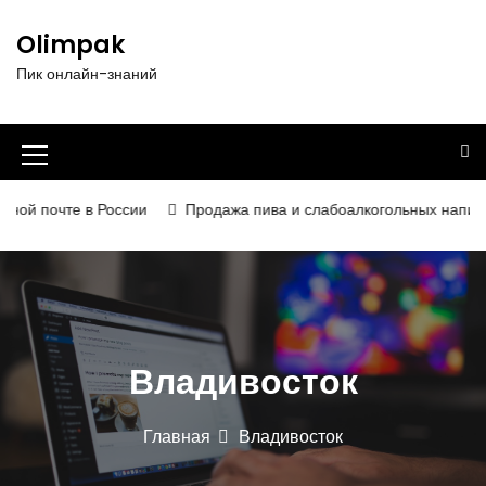
П
е
Olimpak
р
Пик онлайн-знаний
е
й
т
и
И
к
к
с
й почте в России
Продажа пива и слабоалкогольных напитков 
о
о
д
н
е
р
к
ж
а
и
Владивосток
м
м
о
е
м
Главная
Владивосток
у
н