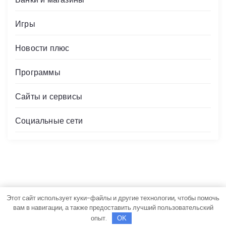
Игры
Новости плюс
Программы
Сайты и сервисы
Социальные сети
Этот сайт использует куки-файлы и другие технологии, чтобы помочь
Авторские права © Все права защищены.
вам в навигации, а также предоставить лучший пользовательский
Newslist
Создан
Rise Themes
опыт.
OK