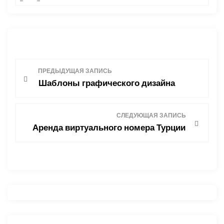
Н
ПРЕДЫДУЩАЯ ЗАПИСЬ
Шаблоны графического дизайна
а
в
СЛЕДУЮЩАЯ ЗАПИСЬ
Аренда виртуального номера Турции
и
г
а
ц