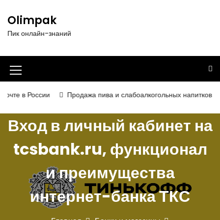
П
е
Olimpak
р
Пик онлайн-знаний
е
й
т
и
И
к
к
с
 России
Продажа пива и слабоалкогольных напитков в 2026 го
о
о
д
Вход в личный кабинет на
н
е
р
к
tcsbank.ru, функционал
ж
а
и
и преимущества
м
м
о
е
м
интернет-банка ТКС
у
н