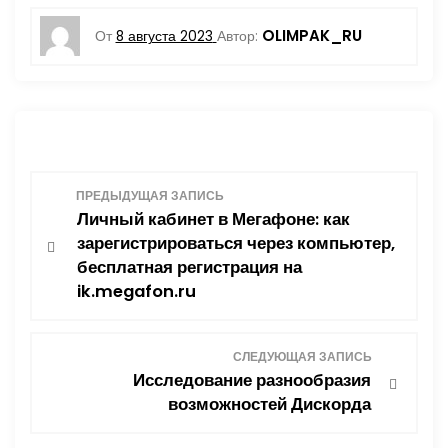
OLIMPAK_RU
От
8 августа 2023
Автор:
Н
ПРЕДЫДУЩАЯ ЗАПИСЬ
Личный кабинет в Мегафоне: как
а
зарегистрироваться через компьютер,
бесплатная регистрация на
в
ik.megafon.ru
и
СЛЕДУЮЩАЯ ЗАПИСЬ
г
Исследование разнообразия
возможностей Дискорда
а