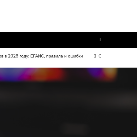
26 году: ЕГАИС, правила и ошибки
Организация и требовани