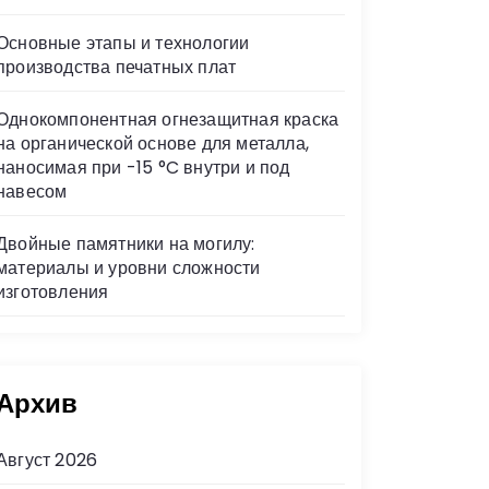
Основные этапы и технологии
производства печатных плат
Однокомпонентная огнезащитная краска
на органической основе для металла,
наносимая при -15 °C внутри и под
навесом
Двойные памятники на могилу:
материалы и уровни сложности
изготовления
Архив
Август 2026