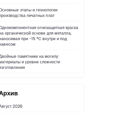
Основные этапы и технологии
производства печатных плат
Однокомпонентная огнезащитная краска
на органической основе для металла,
наносимая при -15 °C внутри и под
навесом
Двойные памятники на могилу:
материалы и уровни сложности
изготовления
Архив
Август 2026