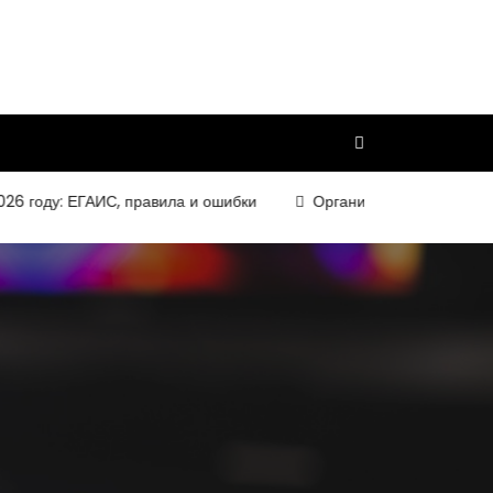
ду: ЕГАИС, правила и ошибки
Организация и требования к к