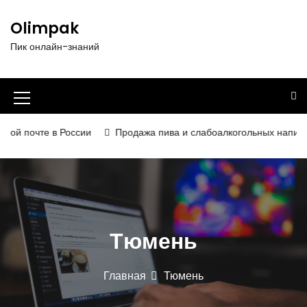
П
е
Olimpak
р
Пик онлайн-знаний
е
й
т
и
И
к
к
с
й почте в России
Продажа пива и слабоалкогольных напитков в
о
о
д
н
е
р
к
ж
а
и
Тюмень
м
м
о
е
м
Главная
Тюмень
у
н