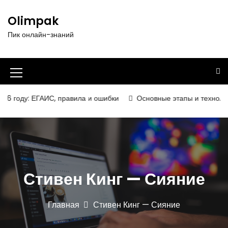
П
е
Olimpak
р
Пик онлайн-знаний
е
й
т
и
И
к
к
с
 году: ЕГАИС, правила и ошибки
Основные этапы и технологии
о
о
д
н
е
р
к
ж
а
и
Стивен Кинг — Сияние
м
м
о
е
м
Главная
Стивен Кинг — Сияние
у
н