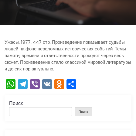
ю
Ужасы, 1977, 447 стр. Произведение показывает судьбы
людей на фоне переломных исторических событий. Темы
памяти, времени и ответственности проходят через весь
сюжет. Произведение стало классикой мировой литературы
и до сих пор актуально.
W
T
Vi
V
O
О
h
el
b
K
d
тп
a
e
er
n
р
Поиск
ts
gr
o
а
Поиск
A
a
kl
в
p
m
a
и