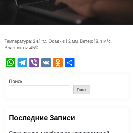
ю
Температура: 24.1°C, Осадки: 1.2 мм, Ветер: 18.4 м/с,
Влажность: 45%
W
T
Vi
V
O
О
h
el
b
K
d
тп
a
e
er
n
р
Поиск
ts
gr
o
а
Поиск
A
a
kl
в
p
m
a
и
Последние Записи
p
s
ть
s