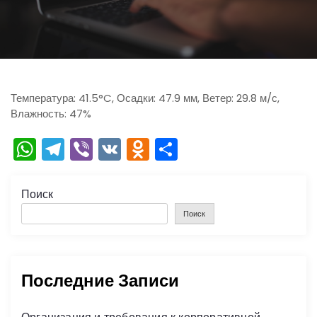
ю
Температура: 41.5°C, Осадки: 47.9 мм, Ветер: 29.8 м/с,
Влажность: 47%
W
T
Vi
V
O
О
h
el
b
K
d
тп
a
e
er
n
р
Поиск
ts
gr
o
а
Поиск
A
a
kl
в
p
m
a
и
Последние Записи
p
s
ть
s