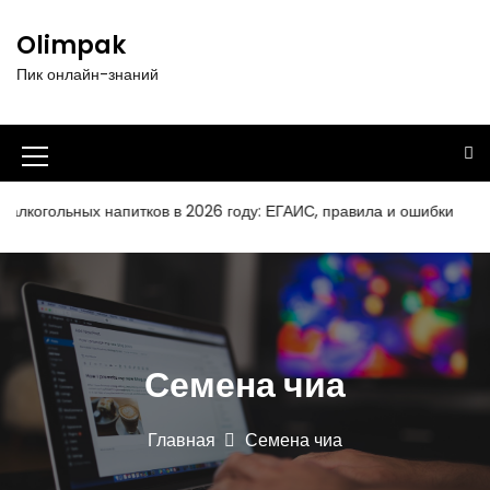
П
е
Olimpak
р
Пик онлайн-знаний
е
й
т
и
И
к
к
с
когольных напитков в 2026 году: ЕГАИС, правила и ошибки
О
о
о
д
н
е
р
к
ж
а
и
Семена чиа
м
м
о
е
м
Главная
Семена чиа
у
н