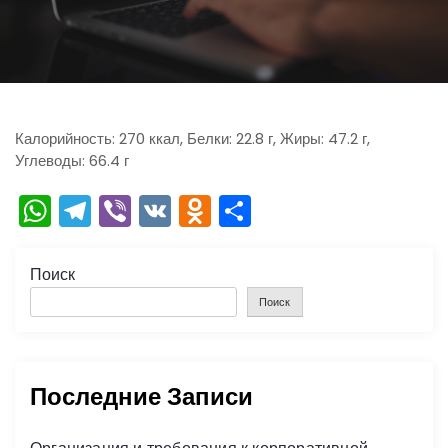
ю
Калорийность: 270 ккал, Белки: 22.8 г, Жиры: 47.2 г,
Углеводы: 66.4 г
W
T
Vi
V
O
О
h
el
b
K
d
тп
a
e
er
n
р
Поиск
ts
gr
o
а
Поиск
A
a
kl
в
p
m
a
и
Последние Записи
p
s
ть
s