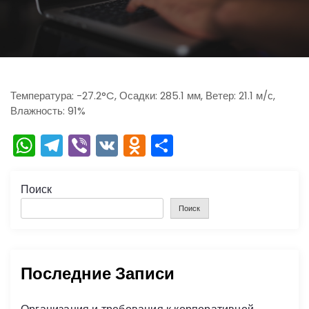
ю
Температура: -27.2°C, Осадки: 285.1 мм, Ветер: 21.1 м/с,
Влажность: 91%
W
T
Vi
V
O
О
h
el
b
K
d
тп
a
e
er
n
р
Поиск
ts
gr
o
а
Поиск
A
a
kl
в
p
m
a
и
Последние Записи
p
s
ть
s