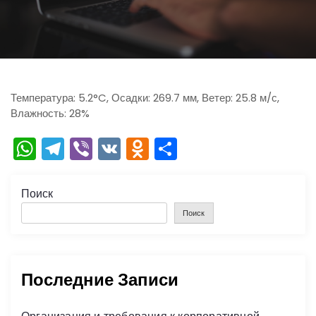
ю
Температура: 5.2°C, Осадки: 269.7 мм, Ветер: 25.8 м/с,
Влажность: 28%
W
T
Vi
V
O
О
h
el
b
K
d
тп
a
e
er
n
р
Поиск
ts
gr
o
а
Поиск
A
a
kl
в
p
m
a
и
Последние Записи
p
s
ть
s