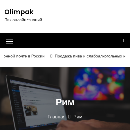
П
е
Olimpak
р
Пик онлайн-знаний
е
й
т
и
И
к
к
с
нной почте в России
Продажа пива и слабоалкогольных напитко
о
о
д
н
е
р
к
ж
а
и
Рим
м
м
о
е
м
Главная
Рим
у
н