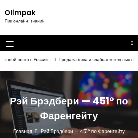
П
е
Olimpak
р
Пик онлайн-знаний
е
й
т
и
И
к
к
с
нной почте в России
Продажа пива и слабоалкогольных напитк
о
о
д
н
е
р
к
ж
а
Рэй Брэдбери — 451° по
и
м
м
о
Фаренгейту
е
м
у
н
Главная
Рэй Брэдбери — 451° по Фаренгейту