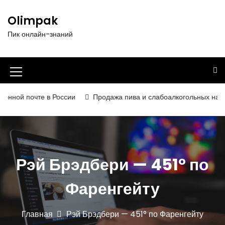
П
е
Olimpak
р
Пик онлайн-знаний
е
й
т
и
И
к
к
с
ной почте в России
Продажа пива и слабоалкогольных напитко
о
о
д
н
е
р
к
ж
а
Рэй Брэдбери — 451° по
и
м
м
о
Фаренгейту
е
м
у
н
Главная
Рэй Брэдбери — 451° по Фаренгейту