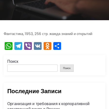
ю
Фантастика, 1953, 256 стр. жажда знаний и открытий
W
T
Vi
V
O
О
h
el
b
K
d
тп
a
e
er
n
р
Поиск
ts
gr
o
а
Поиск
A
a
kl
в
p
m
a
и
Последние Записи
p
s
ть
s
Организация и требования к корпоративной
ni