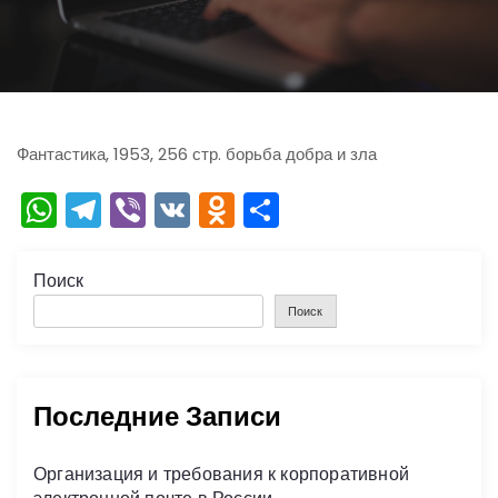
ю
Фантастика, 1953, 256 стр. борьба добра и зла
W
T
Vi
V
O
О
h
el
b
K
d
тп
a
e
er
n
р
Поиск
ts
gr
o
а
Поиск
A
a
kl
в
p
m
a
и
Последние Записи
p
s
ть
s
Организация и требования к корпоративной
ni