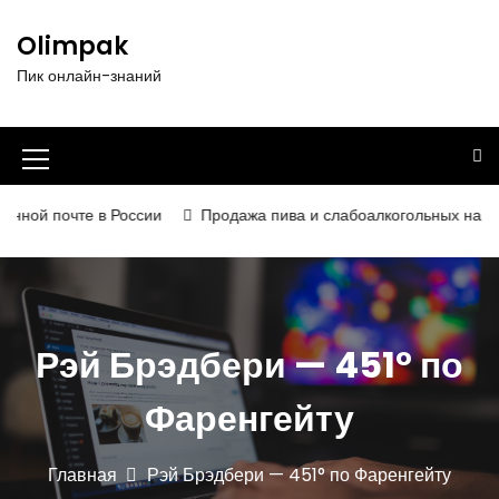
П
е
Olimpak
р
Пик онлайн-знаний
е
й
т
и
И
к
к
с
ной почте в России
Продажа пива и слабоалкогольных напитко
о
о
д
н
е
р
к
ж
а
Рэй Брэдбери — 451° по
и
м
м
о
Фаренгейту
е
м
у
н
Главная
Рэй Брэдбери — 451° по Фаренгейту