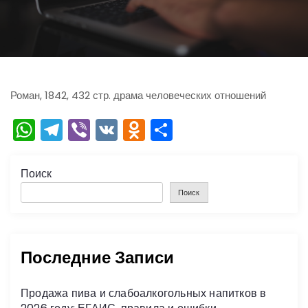
ю
Роман, 1842, 432 стр. драма человеческих отношений
W
T
Vi
V
O
О
h
el
b
K
d
тп
a
e
er
n
р
Поиск
ts
gr
o
а
Поиск
A
a
kl
в
p
m
a
и
Последние Записи
p
s
ть
s
Продажа пива и слабоалкогольных напитков в
ni