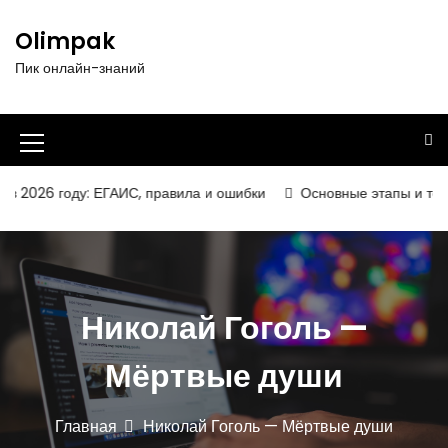
П
е
Olimpak
р
Пик онлайн-знаний
е
й
т
и
И
к
к
с
2026 году: ЕГАИС, правила и ошибки
Основные этапы и технол
о
о
д
н
е
р
к
ж
а
Николай Гоголь —
и
м
м
о
Мёртвые души
е
м
у
н
Главная
Николай Гоголь — Мёртвые души