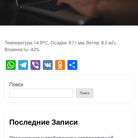
ю
Температура: 14.9°C, Осадки: 67.1 мм, Ветер: 8.2 м/с,
Влажность: 42%
W
T
Vi
V
O
О
h
el
b
K
d
тп
a
e
er
n
р
Поиск
ts
gr
o
а
Поиск
A
a
kl
в
p
m
a
и
Последние Записи
p
s
ть
s