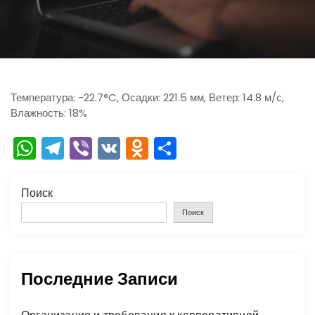
ю
Температура: -22.7°C, Осадки: 221.5 мм, Ветер: 14.8 м/с,
Влажность: 18%
W
T
Vi
V
O
О
h
el
b
K
d
тп
a
e
er
n
р
Поиск
ts
gr
o
а
Поиск
A
a
kl
в
p
m
a
и
Последние Записи
p
s
ть
s