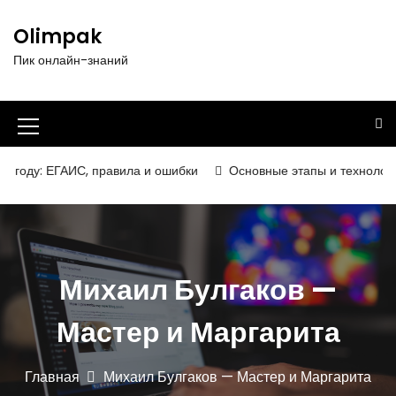
П
е
Olimpak
р
Пик онлайн-знаний
е
й
т
и
И
к
к
с
оду: ЕГАИС, правила и ошибки
Основные этапы и технологии п
о
о
д
н
е
р
к
ж
а
Михаил Булгаков —
и
м
м
о
Мастер и Маргарита
е
м
у
н
Главная
Михаил Булгаков — Мастер и Маргарита