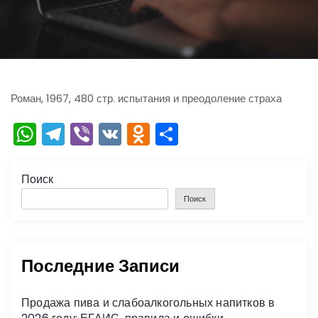
ю
Роман, 1967, 480 стр. испытания и преодоление страха
W
T
Vi
V
O
О
h
el
b
K
d
тп
a
e
er
n
р
Поиск
ts
gr
o
а
Поиск
A
a
kl
в
p
m
a
и
Последние Записи
p
s
ть
s
Продажа пива и слабоалкогольных напитков в
ni