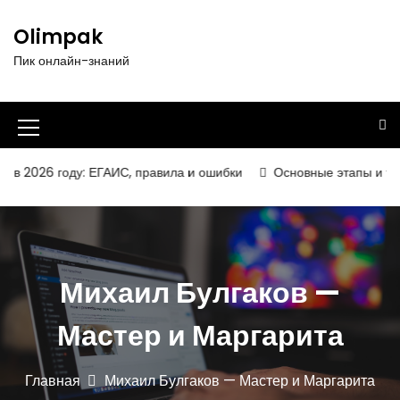
П
е
Olimpak
р
Пик онлайн-знаний
е
й
т
и
И
к
к
с
 2026 году: ЕГАИС, правила и ошибки
Основные этапы и техно
о
о
д
н
е
р
к
ж
а
Михаил Булгаков —
и
м
м
о
Мастер и Маргарита
е
м
у
н
Главная
Михаил Булгаков — Мастер и Маргарита