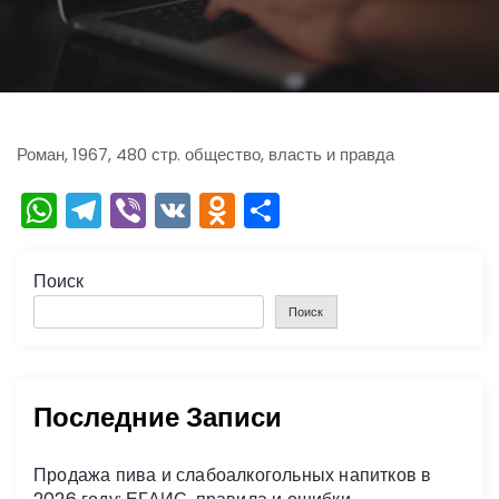
ю
Роман, 1967, 480 стр. общество, власть и правда
W
T
Vi
V
O
О
h
el
b
K
d
тп
a
e
er
n
р
Поиск
ts
gr
o
а
Поиск
A
a
kl
в
p
m
a
и
Последние Записи
p
s
ть
s
Продажа пива и слабоалкогольных напитков в
ni