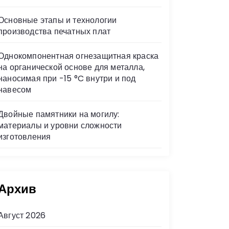
Основные этапы и технологии
производства печатных плат
Однокомпонентная огнезащитная краска
на органической основе для металла,
наносимая при -15 °C внутри и под
навесом
Двойные памятники на могилу:
материалы и уровни сложности
изготовления
Архив
Август 2026