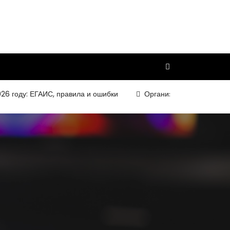
оду: ЕГАИС, правила и ошибки
Организация и требования к 