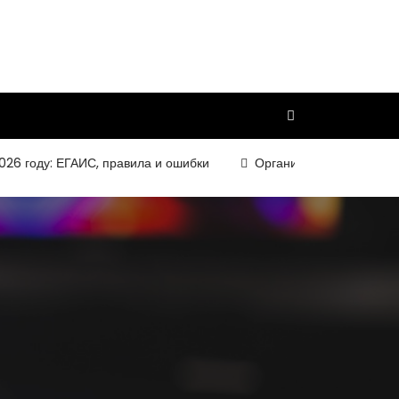
оду: ЕГАИС, правила и ошибки
Организация и требования к к