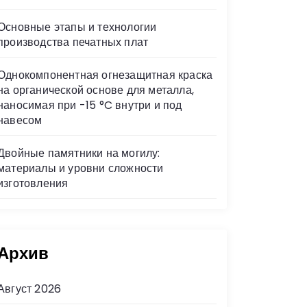
Основные этапы и технологии
производства печатных плат
Однокомпонентная огнезащитная краска
на органической основе для металла,
наносимая при -15 °C внутри и под
навесом
Двойные памятники на могилу:
материалы и уровни сложности
изготовления
Архив
Август 2026