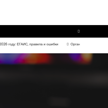
оду: ЕГАИС, правила и ошибки
Организация и требования к 