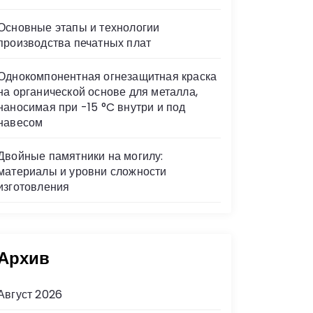
Основные этапы и технологии
производства печатных плат
Однокомпонентная огнезащитная краска
на органической основе для металла,
наносимая при -15 °C внутри и под
навесом
Двойные памятники на могилу:
материалы и уровни сложности
изготовления
Архив
Август 2026