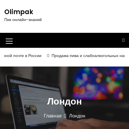
П
е
Olimpak
р
Пик онлайн-знаний
е
й
т
и
И
к
к
с
ой почте в России
Продажа пива и слабоалкогольных напитков
о
о
д
н
е
р
к
ж
а
и
Лондон
м
м
о
е
м
Главная
Лондон
у
н