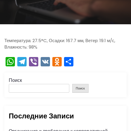
ю
Температура: 27.5°C, Осадки: 167.7 мм, Ветер: 19.1 м/с,
Влажность: 98%
W
T
Vi
V
O
О
h
el
b
K
d
тп
a
e
er
n
р
Поиск
ts
gr
o
а
Поиск
A
a
kl
в
p
m
a
и
Последние Записи
p
s
ть
s