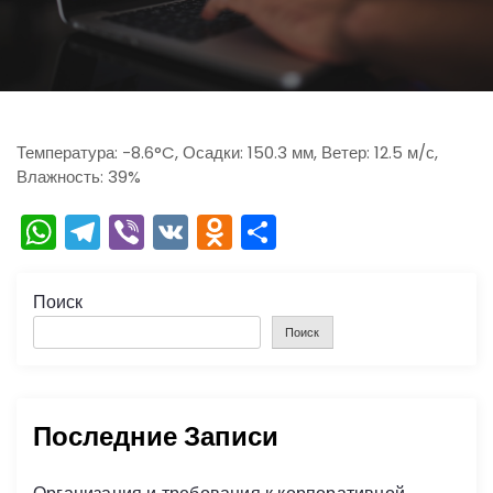
ю
Температура: -8.6°C, Осадки: 150.3 мм, Ветер: 12.5 м/с,
Влажность: 39%
W
T
Vi
V
O
О
h
el
b
K
d
тп
a
e
er
n
р
Поиск
ts
gr
o
а
Поиск
A
a
kl
в
p
m
a
и
Последние Записи
p
s
ть
s