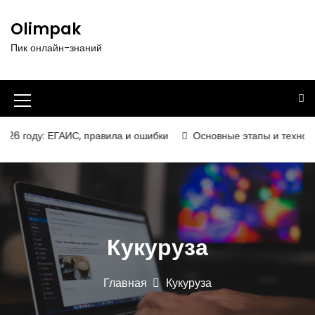
П
е
Olimpak
р
Пик онлайн-знаний
е
й
т
и
И
к
к
с
6 году: ЕГАИС, правила и ошибки
Основные этапы и технологи
о
о
д
н
е
р
к
ж
а
и
Кукуруза
м
м
о
е
м
Главная
Кукуруза
у
н