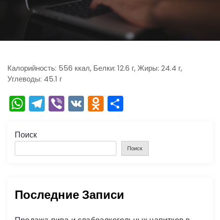
ю
Калорийность: 556 ккал, Белки: 12.6 г, Жиры: 24.4 г,
Углеводы: 45.1 г
W
T
Vi
V
O
О
h
el
b
K
d
тп
a
e
er
n
р
Поиск
ts
gr
o
а
Поиск
A
a
kl
в
p
m
a
и
Последние Записи
p
s
ть
s