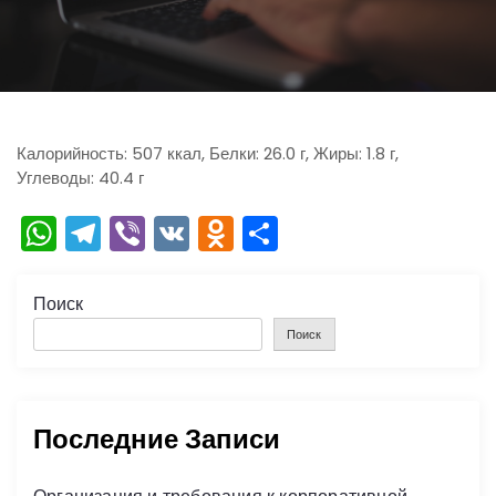
ю
Калорийность: 507 ккал, Белки: 26.0 г, Жиры: 1.8 г,
Углеводы: 40.4 г
W
T
Vi
V
O
О
h
el
b
K
d
тп
a
e
er
n
р
Поиск
ts
gr
o
а
Поиск
A
a
kl
в
p
m
a
и
Последние Записи
p
s
ть
s