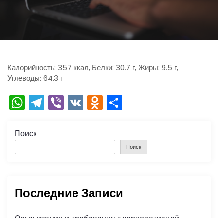
ю
Калорийность: 357 ккал, Белки: 30.7 г, Жиры: 9.5 г,
Углеводы: 64.3 г
W
T
Vi
V
O
О
h
el
b
K
d
тп
a
e
er
n
р
Поиск
ts
gr
o
а
Поиск
A
a
kl
в
p
m
a
и
Последние Записи
p
s
ть
s