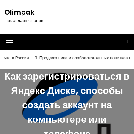
П
е
Olimpak
р
Пик онлайн-знаний
е
й
т
и
И
к
к
с
 России
Продажа пива и слабоалкогольных напитков в 2026 го
о
о
д
Как зарегистрироваться в
н
е
р
к
Яндекс Диске, способы
ж
а
и
создать аккаунт на
м
м
о
е
м
компьютере или
у
н
телефоне