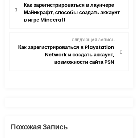
Как зарегистрироваться в лаунчере
а
Майнкрафт, способы создать аккаунт
в игре Minecraft
в
и
СЛЕДУЮЩАЯ ЗАПИСЬ
Как зарегистрироваться в Playstation
г
Network и создать аккаунт,
возможности сайта PSN
а
ц
и
я
п
Похожая Запись
о