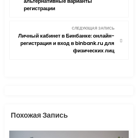
альтернативные варианты
в
регистрации
и
СЛЕДУЮЩАЯ ЗАПИСЬ
г
Личный кабинет в Бинбанке: онлайн-
регистрация и вход в binbank.ru для
а
физических лиц
ц
и
я
п
о
Похожая Запись
з