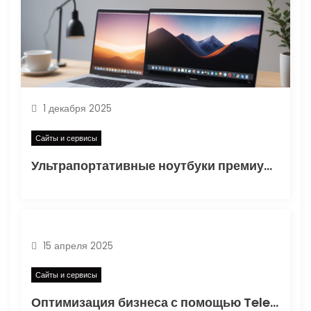
а
п
и
с
1 декабря 2025
я
Сайты и сервисы
м
Ультрапортативные ноутбуки премиум-класса: сравнение характеристик и рекомендации по выбору
15 апреля 2025
Сайты и сервисы
Оптимизация бизнеса с помощью Telegram