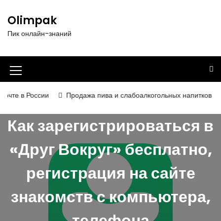
П
е
Olimpak
р
Пик онлайн-знаний
е
й
т
и
И
к
к
с
 России
Продажа пива и слабоалкогольных напитков в 2026 го
о
о
д
Как зарегистрироваться в
н
е
р
к
«Друг Вокруг» бесплатно,
ж
а
и
регистрация на сайте
м
м
о
е
м
знакомств с компьютера,
у
н
телефона