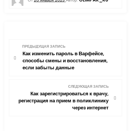
От
26 января 2023
Автор:
Н
ПРЕДЫДУЩАЯ ЗАПИСЬ
Как изменить пароль в Варфейсе,
а
способы смены и восстановления,
если забыты данные
в
и
СЛЕДУЮЩАЯ ЗАПИСЬ
Как зарегистрироваться к врачу,
г
регистрация на прием в поликлинику
через интернет
а
ц