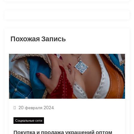
и
я
п
Похожая Запись
о
з
а
п
и
20 февраля 2024
с
Социальные сети
я
Покупка и продажа украшений оптом