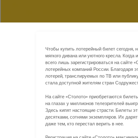
р
l
а
a
в
s
и
s
т
n
Чтобы купить лотерейный билет сегодня, н
ь
мягкого дивана или уютного кресла. Когда
i
всего лишь зарегистрироваться на сайте 
k
лотерейных компаний России. Благодаря э
лотерей, транслируемых по ТВ или публик
i
стала доступной жителям стран Содружест
На сайте «Столото» приобретаются билеты 
на глазах у миллионов телезрителей выиг
Здесь кипят настоящие страсти. Билеты эт
десятками, сотнями экземпляров. Их дарят
даже тем, кто перестал верить в нее.
Регистрация на сайте «Столото» максимал