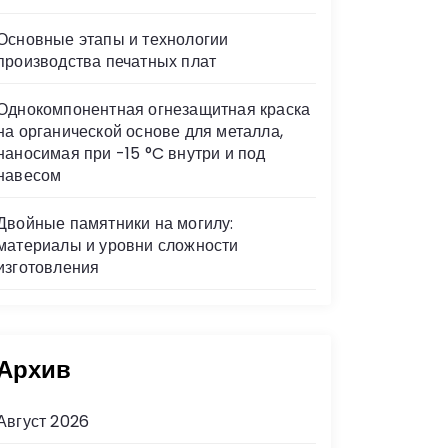
Основные этапы и технологии
производства печатных плат
Однокомпонентная огнезащитная краска
на органической основе для металла,
наносимая при -15 °C внутри и под
навесом
Двойные памятники на могилу:
материалы и уровни сложности
изготовления
Архив
Август 2026