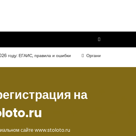
ду: ЕГАИС, правила и ошибки
Организация и требования к ко
регистрация на
loto.ru
циальном сайте www.stoloto.ru