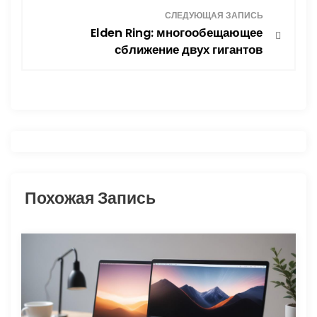
Н
СЛЕДУЮЩАЯ ЗАПИСЬ
Elden Ring: многообещающее
а
сближение двух гигантов
в
и
г
а
Похожая Запись
ц
и
я
п