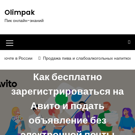
П
е
Olimpak
р
Пик онлайн-знаний
е
й
т
и
И
к
к
с
 в России
Продажа пива и слабоалкогольных напитков в 2026 
о
о
д
Как бесплатно
н
е
р
к
зарегистрироваться на
ж
а
и
Авито и подать
м
м
о
е
м
объявление без
у
н
электронной почты