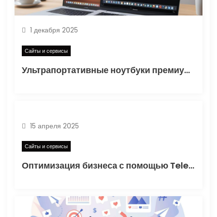
о
з
1 декабря 2025
а
Сайты и сервисы
Ультрапортативные ноутбуки премиум-класса: сравнение характеристик и рекомендации по выбору
п
и
с
15 апреля 2025
я
Сайты и сервисы
м
Оптимизация бизнеса с помощью Telegram