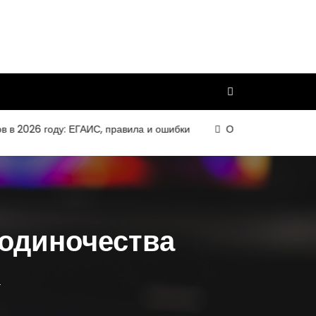
26 году: ЕГАИС, правила и ошибки
Организация и требовани
 одиночества
а