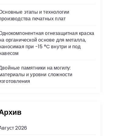
Основные этапы и технологии
производства печатных плат
Однокомпонентная огнезащитная краска
на органической основе для металла,
наносимая при -15 °C внутри и под
навесом
Двойные памятники на могилу:
материалы и уровни сложности
изготовления
Архив
Август 2026