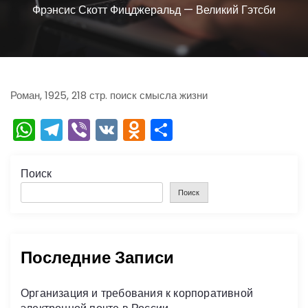
ю
Фрэнсис Скотт Фицджеральд — Великий Гэтсби
Роман, 1925, 218 стр. поиск смысла жизни
W
T
Vi
V
O
О
h
el
b
K
d
тп
a
e
er
n
р
Поиск
ts
gr
o
а
Поиск
A
a
kl
в
p
m
a
и
Последние Записи
p
s
ть
s
Организация и требования к корпоративной
ni